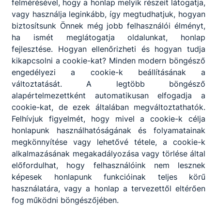
felmérésével, hogy a honlap melyik részeit látogatja,
vagy használja leginkább, így megtudhatjuk, hogyan
Részletes tanévrendje
ESEMÉNY
biztosítsunk Önnek még jobb felhasználói élményt,
ha ismét meglátogatja oldalunkat, honlap
2022. szeptember 1.
fejlesztése. Hogyan ellenőrizheti és hogyan tudja
kikapcsolni a cookie-kat? Minden modern böngésző
engedélyezi a cookie-k beállításának a
Időpont:
2022. szept. 1. 8:00
- 2023. jún. 16. 16:00
változtatását. A legtöbb böngésző
alapértelmezettként automatikusan elfogadja a
Minden más esemény az iskola
cookie-kat, de ezek általában megváltoztathatók.
honlapján!
Felhívjuk figyelmét, hogy mivel a cookie-k célja
honlapunk használhatóságának és folyamatainak
megkönnyítése vagy lehetővé tétele, a cookie-k
alkalmazásának megakadályozása vagy törlése által
előfordulhat, hogy felhasználóink nem lesznek
képesek honlapunk funkcióinak teljes körű
használatára, vagy a honlap a tervezettől eltérően
fog működni böngészőjében.
Partnereink