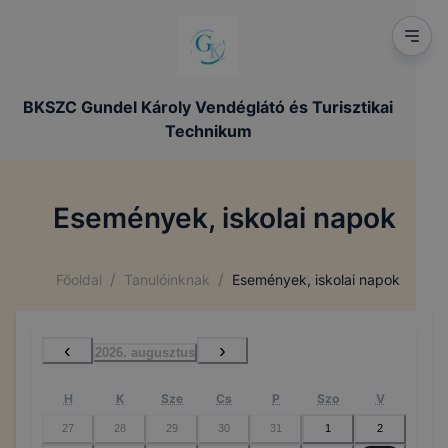
BKSZC Gundel Károly Vendéglátó és Turisztikai
Technikum
Események, iskolai napok
/
/
Főoldal
Tanulóinknak
Események, iskolai napok
‹
›
2026. augusztus
H
K
Sze
Cs
P
Szo
V
27
28
29
30
31
1
2