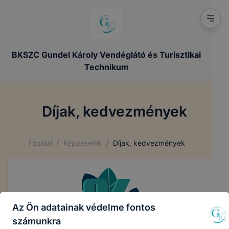
BKSZC Gundel Károly Vendéglátó és Turisztikai
Technikum
Díjak, kedvezmények
/
/
Főoldal
Képzéseink
Díjak, kedvezmények
Az Ön adatainak védelme fontos
számunkra