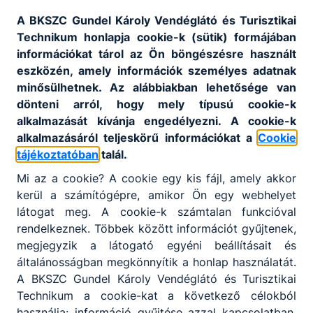
A BKSZC Gundel Károly Vendéglátó és Turisztikai
Technikum honlapja cookie-k (sütik) formájában
információkat tárol az Ön böngészésre használt
Díjak, kedvezmények
eszközén, amely információk személyes adatnak
minősülhetnek. Az alábbiakban lehetősége van
Iskolánk nem indít jelenleg
dönteni arról, hogy mely típusú cookie-k
költségtérítéses tanfolyamokat. Így nem
alkalmazását kívánja engedélyezni. A cookie-k
tudunk kedvezményeket nyújtani.
alkalmazásáról teljeskörű információkat a
Cookie
tájékoztatóban
talál.
További részletek:
az iskola honlapján
Mi az a cookie? A cookie egy kis fájl, amely akkor
kerül a számítógépre, amikor Ön egy webhelyet
látogat meg. A cookie-k számtalan funkcióval
rendelkeznek. Többek között információt gyűjtenek,
megjegyzik a látogató egyéni beállításait és
általánosságban megkönnyítik a honlap használatát.
A BKSZC Gundel Károly Vendéglátó és Turisztikai
Technikum a cookie-kat a következő célokból
használja: információ gyűjtése azzal kapcsolatban,