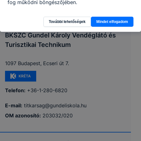
fog működni böngészőjében.
További lehetőségek
Mindet elfogadom
BKSZC Gundel Károly Vendéglátó és
Turisztikai Technikum
1097 Budapest, Ecseri út 7.
KRÉTA
Telefon:
+36-1-280-6820
E-mail:
titkarsag@gundeliskola.hu
OM azonosító:
203032/020