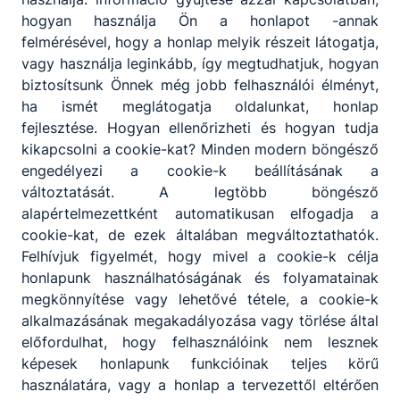
hogyan használja Ön a honlapot -annak
felmérésével, hogy a honlap melyik részeit látogatja,
Partnereink
vagy használja leginkább, így megtudhatjuk, hogyan
biztosítsunk Önnek még jobb felhasználói élményt,
ha ismét meglátogatja oldalunkat, honlap
fejlesztése. Hogyan ellenőrizheti és hogyan tudja
kikapcsolni a cookie-kat? Minden modern böngésző
engedélyezi a cookie-k beállításának a
változtatását. A legtöbb böngésző
alapértelmezettként automatikusan elfogadja a
cookie-kat, de ezek általában megváltoztathatók.
Felhívjuk figyelmét, hogy mivel a cookie-k célja
honlapunk használhatóságának és folyamatainak
megkönnyítése vagy lehetővé tétele, a cookie-k
alkalmazásának megakadályozása vagy törlése által
előfordulhat, hogy felhasználóink nem lesznek
képesek honlapunk funkcióinak teljes körű
használatára, vagy a honlap a tervezettől eltérően