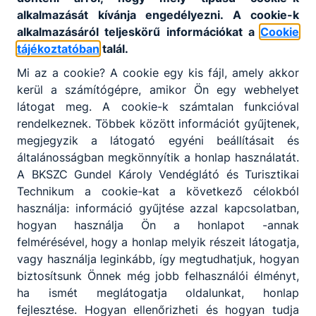
alkalmazását kívánja engedélyezni. A cookie-k
"A múlt kötelez, a jövő követel tőlünk.
alkalmazásáról teljeskörű információkat a
Cookie
tájékoztatóban
talál.
További információk az iskola
Mi az a cookie? A cookie egy kis fájl, amely akkor
honlapján!
kerül a számítógépre, amikor Ön egy webhelyet
látogat meg. A cookie-k számtalan funkcióval
rendelkeznek. Többek között információt gyűjtenek,
megjegyzik a látogató egyéni beállításait és
általánosságban megkönnyítik a honlap használatát.
A BKSZC Gundel Károly Vendéglátó és Turisztikai
Technikum a cookie-kat a következő célokból
használja: információ gyűjtése azzal kapcsolatban,
hogyan használja Ön a honlapot -annak
felmérésével, hogy a honlap melyik részeit látogatja,
vagy használja leginkább, így megtudhatjuk, hogyan
biztosítsunk Önnek még jobb felhasználói élményt,
ha ismét meglátogatja oldalunkat, honlap
fejlesztése. Hogyan ellenőrizheti és hogyan tudja