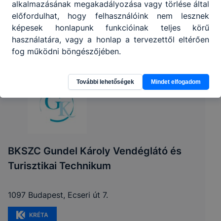
alkalmazásának megakadályozása vagy törlése által
előfordulhat, hogy felhasználóink nem lesznek
képesek honlapunk funkcióinak teljes körű
használatára, vagy a honlap a tervezettől eltérően
fog működni böngészőjében.
További lehetőségek
Mindet elfogadom
BKSZC Gundel Károly Vendéglátó és
Turisztikai Technikum
1097 Budapest, Ecseri út 7.
KRÉTA