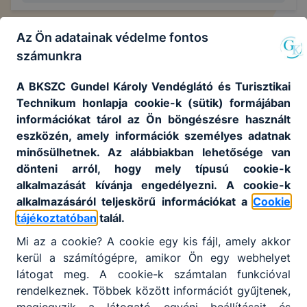
Az Ön adatainak védelme fontos
Projektek
számunkra
A BKSZC Gundel Károly Vendéglátó és Turisztikai
Technikum honlapja cookie-k (sütik) formájában
Széchenyi 2020 projektek
információkat tárol az Ön böngészésre használt
eszközén, amely információk személyes adatnak
minősülhetnek. Az alábbiakban lehetősége van
dönteni arról, hogy mely típusú cookie-k
alkalmazását kívánja engedélyezni. A cookie-k
Erasmus+
alkalmazásáról teljeskörű információkat a
Cookie
tájékoztatóban
talál.
Az Erasmus+ projekt keretében számos tanulónk és
oktatónk kap lehetőséget a külföldi szakmai
Mi az a cookie? A cookie egy kis fájl, amely akkor
gyakorlatokra, tapasztalatszerzésre.
kerül a számítógépre, amikor Ön egy webhelyet
látogat meg. A cookie-k számtalan funkcióval
Bővebben a projektről
rendelkeznek. Többek között információt gyűjtenek,