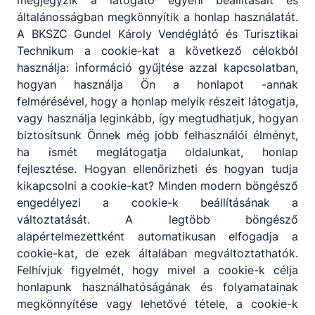
megjegyzik a látogató egyéni beállításait és
általánosságban megkönnyítik a honlap használatát.
A BKSZC Gundel Károly Vendéglátó és Turisztikai
Technikum a cookie-kat a következő célokból
1
használja: információ gyűjtése azzal kapcsolatban,
hogyan használja Ön a honlapot -annak
felmérésével, hogy a honlap melyik részeit látogatja,
vagy használja leginkább, így megtudhatjuk, hogyan
biztosítsunk Önnek még jobb felhasználói élményt,
ha ismét meglátogatja oldalunkat, honlap
fejlesztése. Hogyan ellenőrizheti és hogyan tudja
Partnereink
kikapcsolni a cookie-kat? Minden modern böngésző
engedélyezi a cookie-k beállításának a
változtatását. A legtöbb böngésző
alapértelmezettként automatikusan elfogadja a
cookie-kat, de ezek általában megváltoztathatók.
Felhívjuk figyelmét, hogy mivel a cookie-k célja
honlapunk használhatóságának és folyamatainak
megkönnyítése vagy lehetővé tétele, a cookie-k