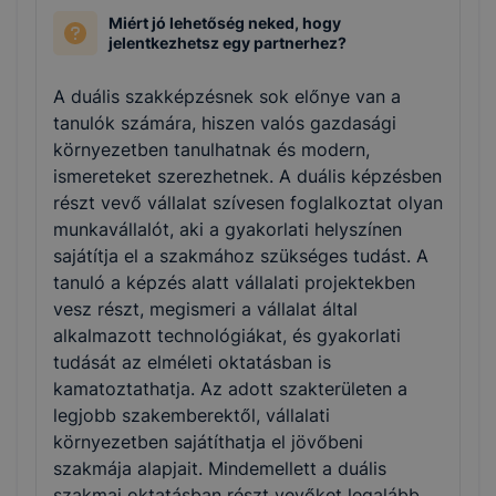
Miért jó lehetőség neked, hogy
jelentkezhetsz egy partnerhez?
A duális szakképzésnek sok előnye van a
tanulók számára, hiszen valós gazdasági
környezetben tanulhatnak és modern,
ismereteket szerezhetnek. A duális képzésben
részt vevő vállalat szívesen foglalkoztat olyan
munkavállalót, aki a gyakorlati helyszínen
sajátítja el a szakmához szükséges tudást. A
tanuló a képzés alatt vállalati projektekben
vesz részt, megismeri a vállalat által
alkalmazott technológiákat, és gyakorlati
tudását az elméleti oktatásban is
kamatoztathatja. Az adott szakterületen a
legjobb szakemberektől, vállalati
környezetben sajátíthatja el jövőbeni
szakmája alapjait. Mindemellett a duális
szakmai oktatásban részt vevőket legalább