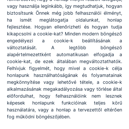
vagy használja leginkább, így megtudhatjuk, hogyan
4
tanuló
biztosítsunk Önnek még jobb felhasználói élményt,
ha ismét meglátogatja oldalunkat, honlap
fejlesztése. Hogyan ellenőrizheti és hogyan tudja
kikapcsolni a cookie-kat? Minden modern böngésző
Gerbeaud Gasztronómia Kft.
engedélyezi a cookie-k beállításának a
változtatását. A legtöbb böngésző
1051 Budapest, Vörösmarty tér 7-8.
alapértelmezettként automatikusan elfogadja a
cookie-kat, de ezek általában megváltoztathatók.
Felhívjuk figyelmét, hogy mivel a cookie-k célja
3
tanuló
honlapunk használhatóságának és folyamatainak
megkönnyítése vagy lehetővé tétele, a cookie-k
alkalmazásának megakadályozása vagy törlése által
HSB 2010 Kft.
előfordulhat, hogy felhasználóink nem lesznek
képesek honlapunk funkcióinak teljes körű
1145 Budapest, Jávor u. 5/B. 3/3.
használatára, vagy a honlap a tervezettől eltérően
fog működni böngészőjében.
1
tanuló