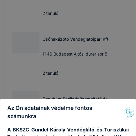
2
tanuló
Csónakázótó Vendéglátóipari Kft.
1146 Budapest Ajtósi dürer sor 5.
2
tanuló
Danubius Szállodaüzemeltető és
Szolgáltató Zrt. - Danubius Hotel
Az Ön adatainak védelme fontos
Hungaria
számunkra
1051 Budapest Szent István tér 11.
A BKSZC Gundel Károly Vendéglátó és Turisztikai