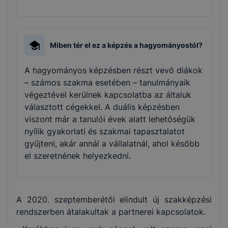
Miben tér el ez a képzés a hagyományostól?
A hagyományos képzésben részt vevő diákok
– számos szakma esetében – tanulmányaik
végeztével kerülnek kapcsolatba az általuk
választott cégekkel. A duális képzésben
viszont már a tanulói évek alatt lehetőségük
nyílik gyakorlati és szakmai tapasztalatot
gyűjteni, akár annál a vállalatnál, ahol később
el szeretnének helyezkedni.
A 2020. szeptemberétől elindult új szakképzési
rendszerben átalakultak a partnerei kapcsolatok.