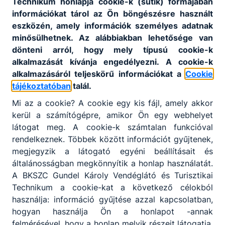
Technikum honlapja cookie-k (sütik) formájában
információkat tárol az Ön böngészésre használt
4
tanuló
eszközén, amely információk személyes adatnak
minősülhetnek. Az alábbiakban lehetősége van
dönteni arról, hogy mely típusú cookie-k
Duna Szálloda Zrt. - Budapest Marriott
alkalmazását kívánja engedélyezni. A cookie-k
Hotel
alkalmazásáról teljeskörű információkat a
Cookie
tájékoztatóban
talál.
1052 Budapest, Apáczai Csere János u.
Mi az a cookie? A cookie egy kis fájl, amely akkor
4.
kerül a számítógépre, amikor Ön egy webhelyet
látogat meg. A cookie-k számtalan funkcióval
4
tanuló
rendelkeznek. Többek között információt gyűjtenek,
megjegyzik a látogató egyéni beállításait és
általánosságban megkönnyítik a honlap használatát.
A BKSZC Gundel Károly Vendéglátó és Turisztikai
GBR Event Kft.
Technikum a cookie-kat a következő célokból
használja: információ gyűjtése azzal kapcsolatban,
1146 Budapest, Ajtósi Dürer sor 5. 1. em.
hogyan használja Ön a honlapot -annak
1.
felmérésével, hogy a honlap melyik részeit látogatja,