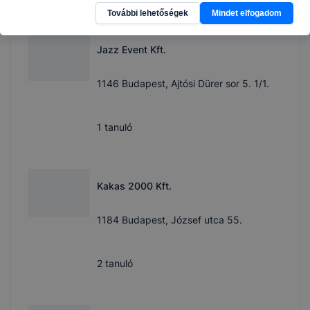
További lehetőségek
Mindet elfogadom
Jazz Event Kft.
1146 Budapest, Ajtósi Dürer sor 5. 1/1.
1
tanuló
Kakas 2000 Kft.
1184 Budapest, József utca 55.
2
tanuló