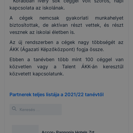
Korábban ivery sok céggel volt szoros, napi
kapcsolata az iskolának.
A cégek nemcsak gyakorlati munkahelyet
biztosítottak, de aktívan részt vettek, és részt
vesznek az iskolai életben is.
Az új rendszerben a cégek nagy többségét az
ÁKK (Ágazati Képzőközpont) fogja össze.
Ebben a tanévben több mint 100 céggel van
közvetlen vagy a Talent ÁKK-án keresztűl
közvetett kapcsolatunk.
Partnerek teljes listája a
2021/22
tanévtől
Accor- Pannonia Hotels Zrt.