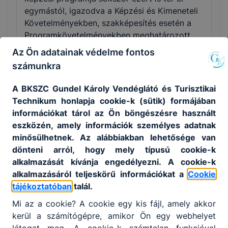
egymástól, igazodva a Képzési és Kimeneteli
Követelményekben, szakképesítés esetén a
Programkövetelményekben meghatározott
tartalmakhoz és a helyi igényekhez.
Az Ön adatainak védelme fontos
számunkra
A BKSZC Gundel Károly Vendéglátó és Turisztikai
Technikum honlapja cookie-k (sütik) formájában
Szakmák
információkat tárol az Ön böngészésre használt
eszközén, amely információk személyes adatnak
minősülhetnek. Az alábbiakban lehetősége van
dönteni arról, hogy mely típusú cookie-k
alkalmazását kívánja engedélyezni. A cookie-k
alkalmazásáról teljeskörű információkat a
Cookie
tájékoztatóban
talál.
Mi az a cookie? A cookie egy kis fájl, amely akkor
Cukrász
kerül a számítógépre, amikor Ön egy webhelyet
Turizmus-vendéglátás
látogat meg. A cookie-k számtalan funkcióval