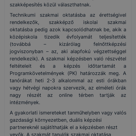
szakképesítés közül választhatnak.
Technikumi szakmai oktatásba az érettségivel
rendelkezők, szakképző iskolai szakmai
oktatásba pedig azok kapcsolódhatnak be, akik a
középiskola tizedik évfolyamát teljesítették
(továbbá – kizárólag felnőttképzési
jogviszonyban – az, aki alapfokú végzettséggel
rendelkezik). A szakmai képzésben való részvétel
feltételeit és a képzés időtartamát a
Programkövetelmények (PK) határozzák meg. A
tanórákat heti 2-3 alkalommal az esti órákban
vagy hétvégi napokra szervezik, az elméleti órák
nagy részét az online térben tartják az
intézmények.
A gyakorlati ismereteket tanműhelyben vagy valós
gazdasági környezetben, duális képzési
partnereknél sajátíthatják el a képzésben részt
vevők. A szakmát tanulók szakmai oktatása