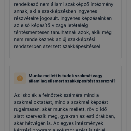
rendelkező nem állami szakképző intézmény
annak, aki a szakképzésben ingyenes
részvételre jogosult. Ingyenes képzéseinken
az első képesítő vizsga letételéig
térítésmentesen tanulhatnak azok, akik még
nem rendelkeznek az új szakképzési
rendszerben szerzett szakképesítéssel
Munka mellett is tudok szakmát vagy
államilag elismert szakképesítést szerezni?
Az iskolák a felnőttek számára mind a
szakmai oktatást, mind a szakmai képzést
rugalmasan, akár munka mellett, rövid idő
alatt szervezik meg, gyakran az esti órákban,
akár hétvégén is. Az egyes intézmények
képzési programja sokszor ezért is tér el