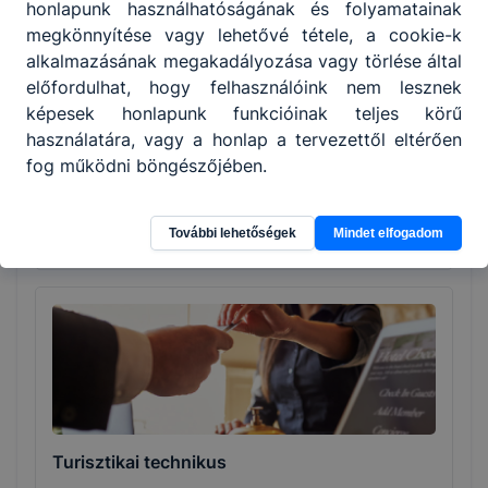
honlapunk használhatóságának és folyamatainak
megkönnyítése vagy lehetővé tétele, a cookie-k
alkalmazásának megakadályozása vagy törlése által
előfordulhat, hogy felhasználóink nem lesznek
képesek honlapunk funkcióinak teljes körű
Szakács
használatára, vagy a honlap a tervezettől eltérően
fog működni böngészőjében.
Turizmus-vendéglátás
További lehetőségek
Mindet elfogadom
Tovább
Turisztikai technikus