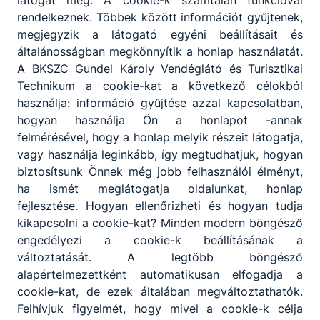
rendelkeznek. Többek között információt gyűjtenek,
megjegyzik a látogató egyéni beállításait és
Tovább
általánosságban megkönnyítik a honlap használatát.
A BKSZC Gundel Károly Vendéglátó és Turisztikai
Technikum a cookie-kat a következő célokból
használja: információ gyűjtése azzal kapcsolatban,
hogyan használja Ön a honlapot -annak
felmérésével, hogy a honlap melyik részeit látogatja,
vagy használja leginkább, így megtudhatjuk, hogyan
biztosítsunk Önnek még jobb felhasználói élményt,
ha ismét meglátogatja oldalunkat, honlap
Pincér - vendégtéri szakember
fejlesztése. Hogyan ellenőrizheti és hogyan tudja
Turizmus-vendéglátás
kikapcsolni a cookie-kat? Minden modern böngésző
engedélyezi a cookie-k beállításának a
változtatását. A legtöbb böngésző
Tovább
alapértelmezettként automatikusan elfogadja a
cookie-kat, de ezek általában megváltoztathatók.
Felhívjuk figyelmét, hogy mivel a cookie-k célja