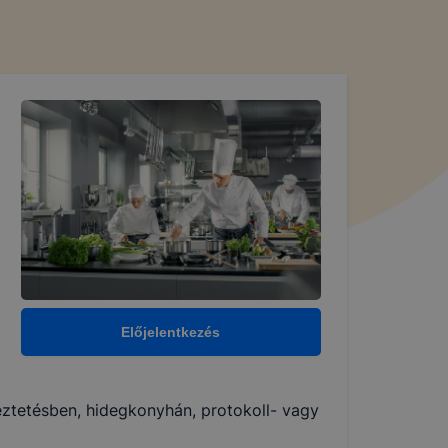
Előjelentkezés
keztetésben, hidegkonyhán, protokoll- vagy