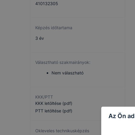
410132305
Képzés időtartama
3 év
Választható szakmairányok:
Nem válaszható
KKK/PTT
KKK letöltése (pdf)
PTT letöltése (pdf)
Az Ön ad
Okleveles technikusképzés