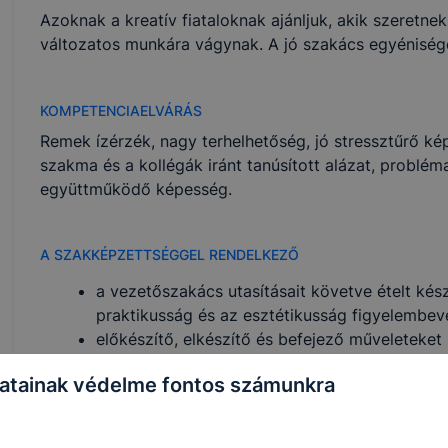
Azoknak a kreatív fiataloknak ajánljuk, akik szeretnek
változatos munkára vágynak. A jó szakács egyénisége 
KOMPETENCIAELVÁRÁS
Remek ízérzék, nagy terhelhetőség, jó stressztűrő k
szakma és a kollégák iránt tanúsított alázat, problé
együttműködő képesség.
A SZAKKÉPZETTSÉGGEL RENDELKEZŐ
a vezetőszakács utasításait követve ételt készí
praktikusság és az esztétikusság figyelembevé
előkészítő, elkészítő és befejező műveleteket 
árut rendel, árut vesz át, árut raktároz szakosí
atainak védelme fontos számunkra
betartja és betartatja a HACCP szabályzatot;
anyagi és erkölcsi felelősséget vállal a rábízot
a konyhatechnológiai eljárásokat tudatosan a