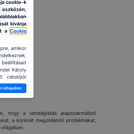
ja cookie-k
ni, irányítani.
t eszközén,
lábbiakban
sát kívánja
at a
Cookie
ágazat
épre, amikor
ndelkeznek.
eállításait
ndel Károly
ő célokból
ználja Ön a
et elfogadom
gatja, vagy
ek még jobb
ejlesztése.
nden modern
ék, hogy a vendéglátás alapszakmáiból
. A legtöbb
atokat, a konkrét megoldandó problémákat,
at, de ezek
világában.