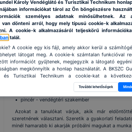
ndel Károly Vendéglátó és Turisztikai Technikum honlap
képes a segédszemélyzet munkáját összehangol
rmájában információkat tárol az Ön böngészésre használ
ormációk személyes adatnak minősülhetnek. Az a
 van dönteni arról, hogy mely típusú cookie-k alkalmazá
ISKOLASPECIFIKUS INFORMÁCIÓK A KÉPZÉSHEZ
ni. A cookie-k alkalmazásáról teljeskörű információk
Szakképző iskolai képzés - Turizmus – vendéglátás 
óban
talál.
Tagozatkód: 2004
kie? A cookie egy kis fájl, amely akkor kerül a számítóg
3 éves képzés
helyet látogat meg. A cookie-k számtalan funkcióval re
tt információt gyűjtenek, megjegyzik a látogató egyéni b
Idegen nyelv: angol nyelv
osságban megkönnyítik a honlap használatát. A BKSZC Gu
Megszerezhető végzettség:
ó és Turisztikai Technikum a cookie-kat a következ
 információ gyűjtése azzal kapcsolatban, hogyan has
cukrász vagy
További lehetőségek
Mind
annak felmérésével, hogy a honlap melyik részeit láto
szakács vagy
leginkább, így megtudhatjuk, hogyan biztosítsunk Önn
pincér - vendégtéri szakember
ói élményt, ha ismét meglátogatja oldalunkat, honlap f
enőrizheti és hogyan tudja kikapcsolni a cookie-kat? Mi
Azokat a tanulókat várjuk, akik már eldöntött
ngedélyezi a cookie-k beállításának a változtatását
szeretnének választani. Szeretik a gyakorlati felad
lapértelmezettként automatikusan elfogadja a cookie-k
minél hamarabb ki akarják próbálni magukat a munka 