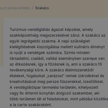
/
pző iskolai oktatás
Szakács
Turizmus-vendéglátás ágazat képzése, amely
szakképzettség megszerzésével zárul. A szakács az
egyik legrégebbi szakma. A napi szükséglet
kielégítésének kiszolgálása mellett kulináris élményt
is nyújt a vendégek számára. Szinte minden
társadalmi, családi, vallási eseményben szerepe van
az étkezésnek, így a főzésnek is, ami a szakács fő
tevékenységi köre. A szakács élelmiszerekből
ételeket, fogásokat „varázsol” remek ízérzékével és
kreativitásával meg persze fűszerekkel, ízesítőkkel.
A vendéglátóipar termelési területén, kihelyezett
vagy ﬁx éttermi konyhán dolgozó szakember, aki
több területen lát el feladatokat, mint például közét
a la carte szakácsként.