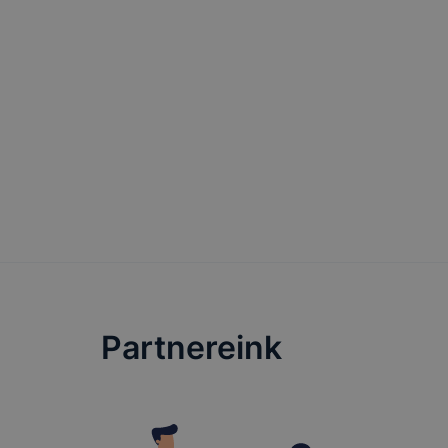
általában 
honlapunk 
tétele, a
előfordulh
teljes kör
böngészőjé
Partnereink