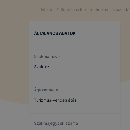
/
/
Főoldal
Képzéseink
Technikumi és szakké
ÁLTALÁNOS ADATOK
Szakma neve
Szakács
Ágazat neve
Turizmus-vendéglátás
Szakmajegyzék száma