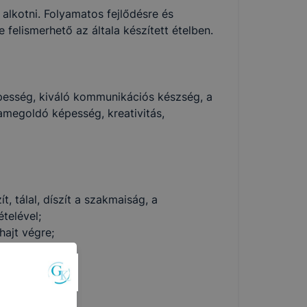
 alkotni. Folyamatos fejlődésre és
felismerhető az általa készített ételben.
épesség, kiváló kommunikációs készség, a
mamegoldó képesség, kreativitás,
t, tálal, díszít a szakmaiság, a
telével;
hajt végre;
tva;
t javakért;
lkalmazza;