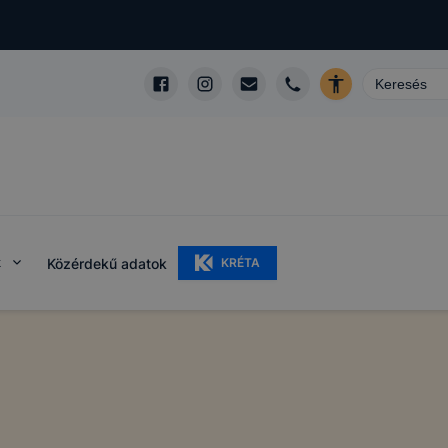
k
Közérdekű adatok
KRÉTA