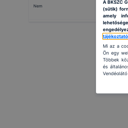
A BKSZC Gu
Nem
(sütik) fo
amely inf
lehetősége
engedélyez
tájékoztat
Mi az a coo
Ön egy web
Többek közö
és általán
Vendéglát
használja:
honlapot -
használja 
felhasznál
Hogyan ell
böngésző e
böngésző a